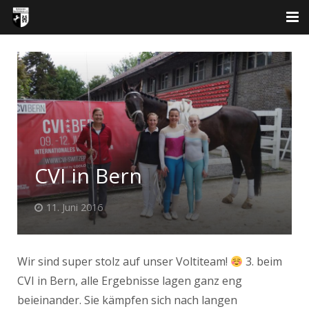
Aktuelles
Angebot
Verein
Galerie
CVI in Bern
Kontakt
11. Juni 2016
Wir sind super stolz auf unser Voltiteam!
3. beim
CVI in Bern, alle Ergebnisse lagen ganz eng
beieinander. Sie kämpfen sich nach langen