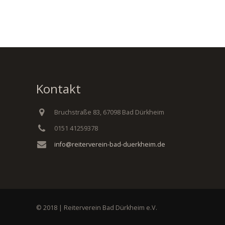
Kontakt
Bruchstraße 83, 67098 Bad Dürkheim
0151 41259378
info@reiterverein-bad-duerkheim.de
© 2018 | Reiterverein Bad Dürkheim e.V.