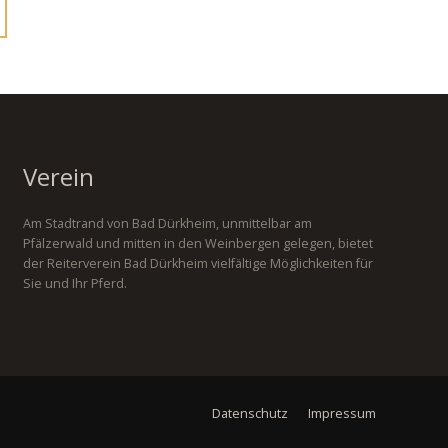
Verein
Am Stadtrand von Bad Dürkheim, unmittelbar am
Pfälzerwald und mitten in den Weinbergen gelegen, bietet
der Reiterverein Bad Dürkheim vielfältige Möglichkeiten für
Sie und Ihr Pferd.
Datenschutz
Impressum